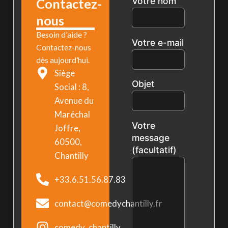
Votre nom
Contactez-
nous
Besoin d’aide ?
Votre e-mail
Contactez-nous
dès aujourd’hui.
Siège
Objet
Social : 8,
Avenue du
Maréchal
Votre
Joffre,
message
60500,
(facultatif)
Chantilly
+33.6.51.56.87.83
contact@comedychantilly.fr
comedy_chantilly