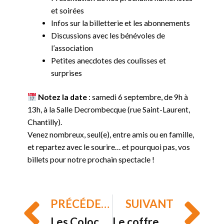
et soirées
Infos sur la billetterie et les abonnements
Discussions avec les bénévoles de
l’association
Petites anecdotes des coulisses et
surprises
Notez la date
: samedi 6 septembre, de 9h à
13h, à la Salle Decrombecque (rue Saint-Laurent,
Chantilly).
Venez nombreux, seul(e), entre amis ou en famille,
et repartez avec le sourire… et pourquoi pas, vos
billets pour notre prochain spectacle !
PRÉCÉDENT
SUIVANT
Les Colocs – Samedi 18 Octobre 2025 à 20h30 – Espace bouteiller, Chantilly
Le coffre magique – Samedi 18 Octobre 2025 à 11h00 – Espace bouteiller, Chantilly