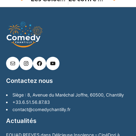
Prev
Ne
Contactez nous
Siège : 8, Avenue du Maréchal Joffre, 60500, Chantilly
+33.6.51.56.87.83
contact@comedychantilly.fr
Actualités
FOUAD REEVES dans Délicieuse Insolence – CinéDori à