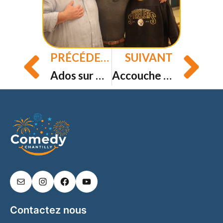
PRÉCÉDENT
SUIVANT
Prev
Ne
Ados sur Tik Tok, les parents qui debloks – 18 Octobre 2025 à 16h30 – Espace bouteiller, Chantilly
Accouche le fric – le Vendredi 10 Octobre 2025 à 20h30 – CinéDOri, Rue des Fraisiers, Orry-La-Ville
Contactez nous