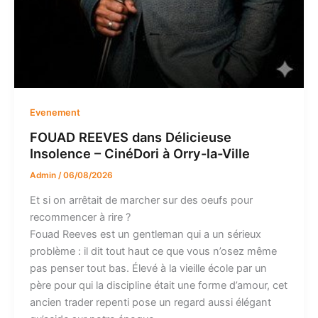
Evenement
FOUAD REEVES dans Délicieuse
Insolence – CinéDori à Orry-la-Ville
Admin
/
06/08/2026
Et si on arrêtait de marcher sur des oeufs pour
recommencer à rire ?
Fouad Reeves est un gentleman qui a un sérieux
problème : il dit tout haut ce que vous n’osez même
pas penser tout bas. Élevé à la vieille école par un
père pour qui la discipline était une forme d’amour, cet
ancien trader repenti pose un regard aussi élégant