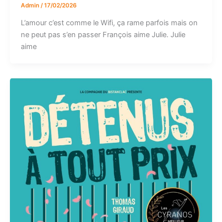
Admin
/
17/02/2026
L’amour c’est comme le Wifi, ça rame parfois mais on
ne peut pas s’en passer François aime Julie. Julie
aime