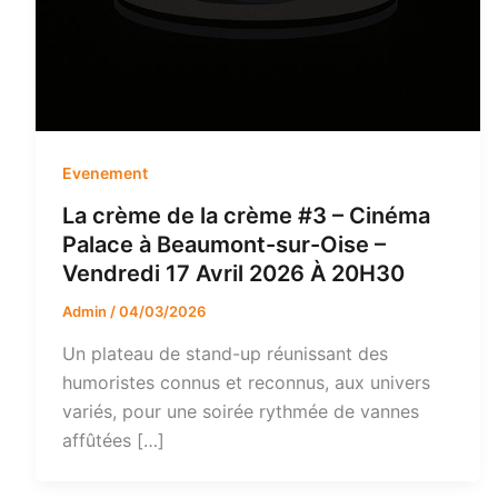
Evenement
La crème de la crème #3 – Cinéma
Palace à Beaumont-sur-Oise –
Vendredi 17 Avril 2026 À 20H30
Admin
/
04/03/2026
Un plateau de stand-up réunissant des
humoristes connus et reconnus, aux univers
variés, pour une soirée rythmée de vannes
affûtées […]