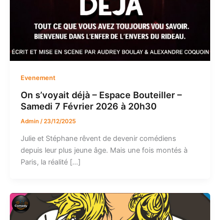
Evenement
On s’voyait déjà – Espace Bouteiller –
Samedi 7 Février 2026 à 20h30
Admin
/
23/12/2025
Julie et Stéphane rêvent de devenir comédiens
depuis leur plus jeune âge. Mais une fois montés à
Paris, la réalité […]