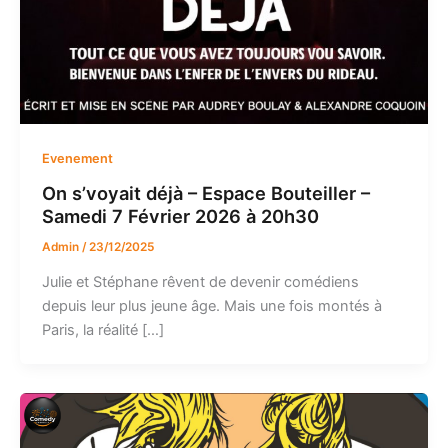
Evenement
On s’voyait déjà – Espace Bouteiller –
Samedi 7 Février 2026 à 20h30
Admin
/
23/12/2025
Julie et Stéphane rêvent de devenir comédiens
depuis leur plus jeune âge. Mais une fois montés à
Paris, la réalité […]