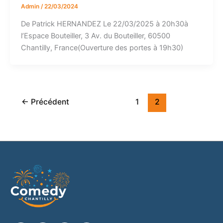
Admin
/
22/03/2024
De Patrick HERNANDEZ Le 22/03/2025 à 20h30à
l’Espace Bouteiller, 3 Av. du Bouteiller, 60500
Chantilly, France(Ouverture des portes à 19h30)
←
Précédent
1
2